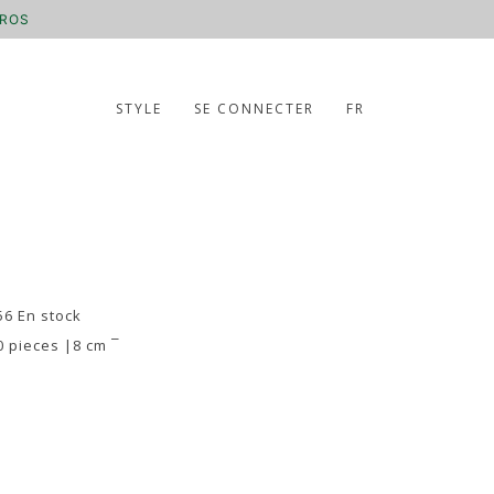
UROS
STYLE
SE CONNECTER
FR
56 En stock
0 pieces |8 cm ¯