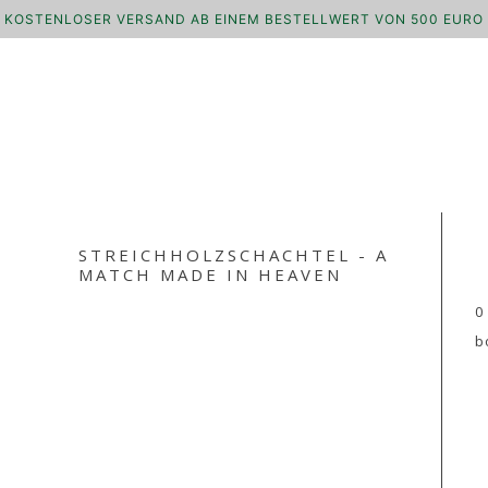
KOSTENLOSER VERSAND AB EINEM BESTELLWERT VON 500 EURO
STREICHHOLZSCHACHTEL - A
MATCH MADE IN HEAVEN
0
b