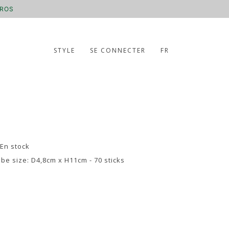
UROS
STYLE
SE CONNECTER
FR
 En stock
ube size: D4,8cm x H11cm - 70 sticks