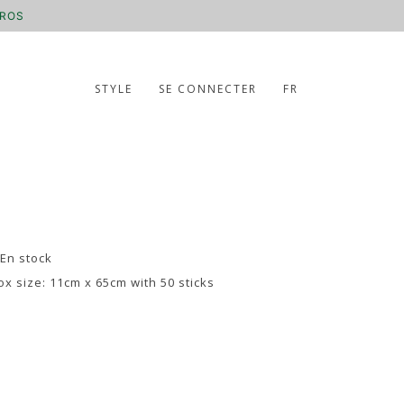
UROS
STYLE
SE CONNECTER
FR
 En stock
ox size: 11cm x 65cm with 50 sticks