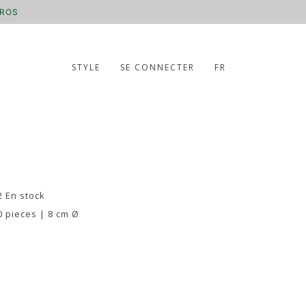
UROS
STYLE
SE CONNECTER
FR
2 En stock
0 pieces | 8 cm Ø