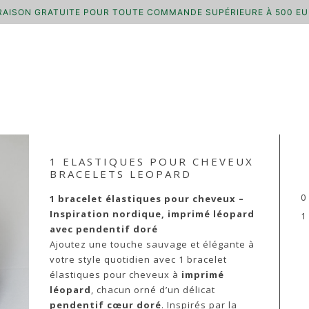
RAISON GRATUITE POUR TOUTE COMMANDE SUPÉRIEURE À 500 E
1 ELASTIQUES POUR CHEVEUX
BRACELETS LEOPARD
0
1 bracelet élastiques pour cheveux –
Inspiration nordique, imprimé léopard
1
avec pendentif doré
Ajoutez une touche sauvage et élégante à
votre style quotidien avec 1 bracelet
élastiques pour cheveux à
imprimé
léopard
, chacun orné d’un délicat
pendentif cœur doré
. Inspirés par la