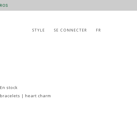
UROS
STYLE
SE CONNECTER
FR
 En stock
 bracelets | heart charm