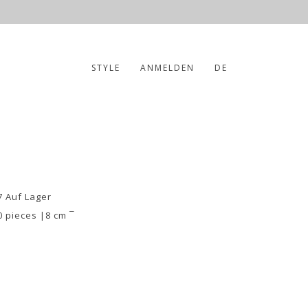
STYLE
ANMELDEN
DE
7 Auf Lager
0 pieces |8 cm ¯